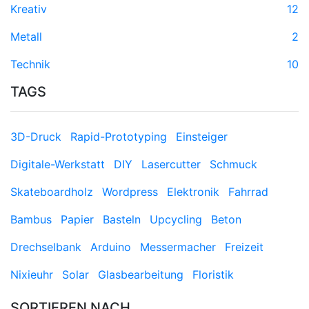
Kreativ
12
Metall
2
Technik
10
TAGS
3D-Druck
Rapid-Prototyping
Einsteiger
Digitale-Werkstatt
DIY
Lasercutter
Schmuck
Skateboardholz
Wordpress
Elektronik
Fahrrad
Bambus
Papier
Basteln
Upcycling
Beton
Drechselbank
Arduino
Messermacher
Freizeit
Nixieuhr
Solar
Glasbearbeitung
Floristik
SORTIEREN NACH