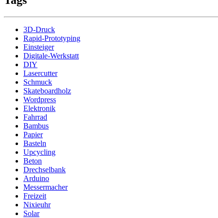
Tags
3D-Druck
Rapid-Prototyping
Einsteiger
Digitale-Werkstatt
DIY
Lasercutter
Schmuck
Skateboardholz
Wordpress
Elektronik
Fahrrad
Bambus
Papier
Basteln
Upcycling
Beton
Drechselbank
Arduino
Messermacher
Freizeit
Nixieuhr
Solar